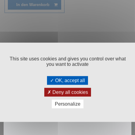
In den Warenkorb
This site uses cookies and gives you control over what
you want to activate
Salinen Austria Aktiengesellschaft
OK, accept all
Steinkogelstraße 30
4802
Ebensee am Traunsee
,
AUSTRIA
Deny all cookies
Personalize
T:
+43 676 87812208
ecommerce@salinen.com