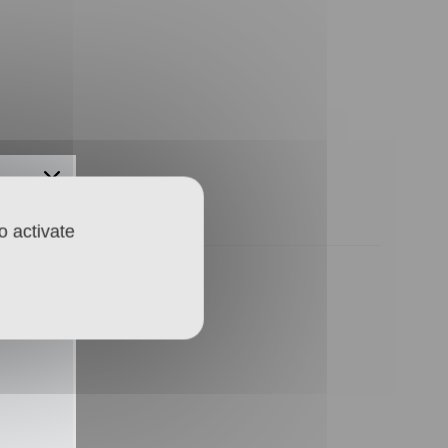
o activate
ntakt
wnloads