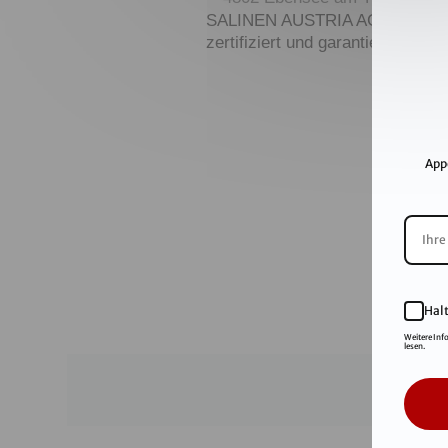
SALINEN AUSTRIA AG ist nach 
zertifiziert und garantiert höchs
App
Hal
Weitere Inf
lesen.