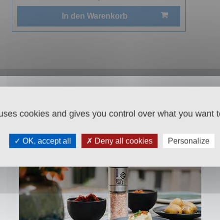
In den Warenkorb
 uses cookies and gives you control over what you want t
OK, accept all
Deny all cookies
Personalize
lschaft
T:
+43 676 87812208
Ko
ecommerce@salinen.com
Do
AUSTRIA