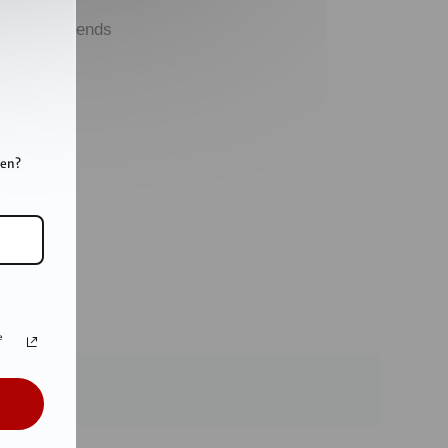
esse
rtner & Friends
tenschutz
pressum
rriere
GB
nen?
AQ
e