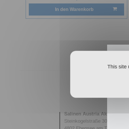
In den Warenkorb
This site
Salinen Austria Aktiengesel
Steinkogelstraße 30
4802
Ebensee am Traunsee
,