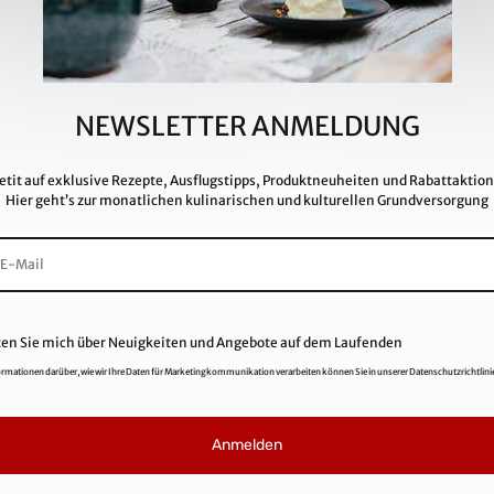
Pr
GMP, IFS, QS, ISO 9001, ISO 14001 u.v.m.
Pa
te Qualitätsstandards.
Da
Im
NEWSLETTER ANMELDUNG
Ka
A
etit auf exklusive Rezepte, Ausflugstipps, Produktneuheiten und Rabattaktio
Hier geht’s zur monatlichen kulinarischen und kulturellen Grundversorgung
F
ten Sie mich über Neuigkeiten und Angebote auf dem Laufenden
ormationen darüber, wie wir Ihre Daten für Marketingkommunikation verarbeiten können Sie in unserer Datenschutzrichtlini
© 2021
Salinen Austria Aktiengesellschaft
Anmelden