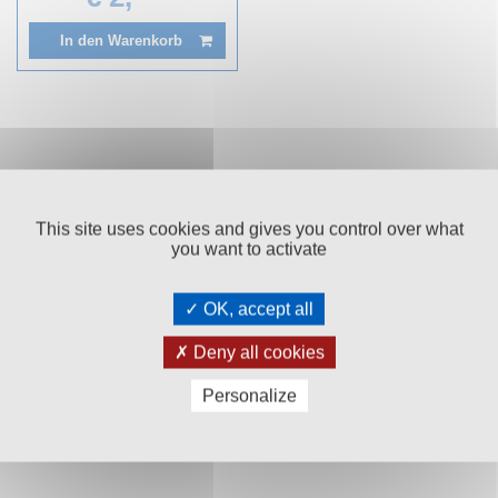
In den Warenkorb
This site uses cookies and gives you control over what
you want to activate
Salinen Austria Aktiengesellschaft
OK, accept all
Steinkogelstraße 30
Deny all cookies
4802
Ebensee am Traunsee
,
AUSTRIA
Personalize
T:
+43 676 87812208
ecommerce@salinen.com