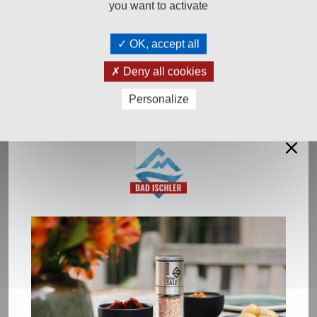
70
70
€ 1,
€ 1,
you want to activate
In den Warenkorb
In den Warenkorb
OK, accept all
Deny all cookies
Personalize
Salinen Austria Aktiengesellschaft
Steinkogelstraße 30
4802
Ebensee am Traunsee
,
AUSTRIA
T:
+43 676 87812208
ecommerce@salinen.com