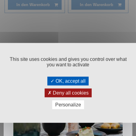
In den Warenkorb
In den Warenkorb
This site uses cookies and gives you control over what
you want to activate
Salinen Austria Aktiengesellschaft
OK, accept all
Steinkogelstraße 30
4802
Ebensee am Traunsee
,
AUSTRIA
Deny all cookies
Personalize
T:
+43 676 87812208
ecommerce@salinen.com