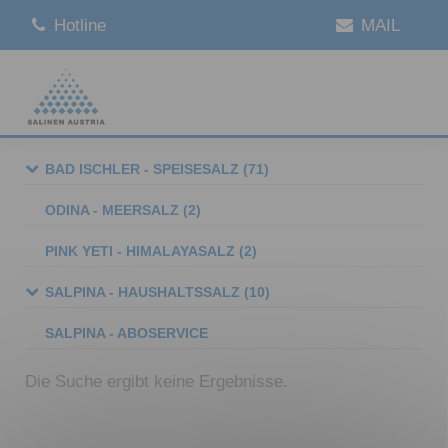
Hotline
MAIL
Speisesalz
Haushaltssalz
ABO Service
Salinen Gruppe
Entstehung
Salinen Austria
Marke BAD ISCHLER
Marke SALPINA
Marke SALPINA
Vorstand
Gewinnung
Salinen
Italia
BAD ISCHLER - SPEISESALZ
(71)
Geschichte
Salinen
Easy Spices
Poolsalz
Infos zum Service
Varaždin
ODINA - MEERSALZ
(2)
Logistik
Salinen
Gourmetsalz
Regeneriersalz
România
PINK YETI - HIMALAYASALZ
(2)
Qualitätsmanagement
Salinen
Natursalz
Auftausalz
Beograd
SALPINA - HAUSHALTSSALZ
(10)
Salinen
Gewürzsalz
Slovenská
SALPINA - ABOSERVICE
Salinen
Kristallsalz
Prosol
Die Suche ergibt keine Ergebnisse.
Salinen
Geschenkideen
Praha