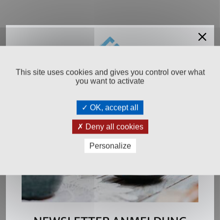
Salinen
Budapest
This site uses cookies and gives you control over what
Salinen Austria Aktiengesellschaft
you want to activate
Steinkogelstraße 30
4802
Ebensee am Traunsee
,
AUSTRIA
OK, accept all
T:
+43 676 87812208
Deny all cookies
ecommerce@salinen.com
Personalize
Kontakt
Downloads
Presse
Partner & Friends