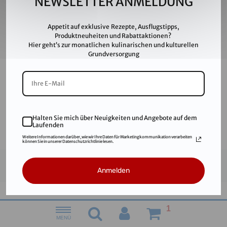
NEWSLETTER ANMELDUNG
Datenschutz
Impressum
Appetit auf exklusive Rezepte, Ausflugstipps,
Karriere
Produktneuheiten und Rabattaktionen?
Hier geht’s zur monatlichen kulinarischen und kulturellen
AGB
Grundversorgung
FAQ
SALINEN AUSTRIA AG ist nach GMP, IFS, QS, ISO 9001,
ISO 14001 u.v.m. zertifiziert und garantiert höchste
Qualitätsstandards.
Halten Sie mich über Neuigkeiten und Angebote auf dem
Laufenden
Weitere Informationen darüber, wie wir Ihre Daten für Marketingkommunikation verarbeiten
können Sie in unserer Datenschutzrichtlinie lesen.
© 2021
Salinen Austria Aktiengesellschaft
Anmelden
1