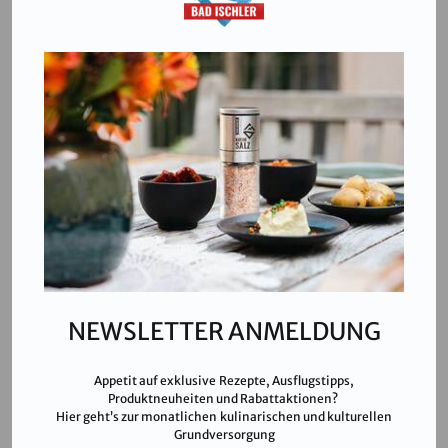
Salinen Austria Aktiengesellschaft
Steinkogelstraße 30
4802
Ebensee am Traunsee
,
AUSTRIA
T:
+43 676 87812208
ecommerce@salinen.com
Kontakt
Downloads
Presse
Partner & Friends
NEWSLETTER ANMELDUNG
Datenschutz
Impressum
Appetit auf exklusive Rezepte, Ausflugstipps,
Karriere
Produktneuheiten und Rabattaktionen?
Hier geht’s zur monatlichen kulinarischen und kulturellen
AGB
Grundversorgung
FAQ