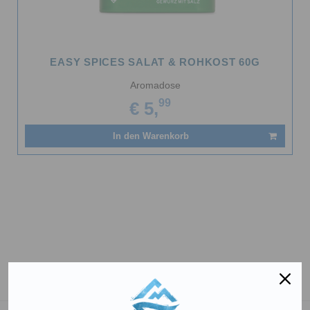
EASY SPICES SALAT & ROHKOST 60G
Aromadose
99
€ 5,
In den Warenkorb