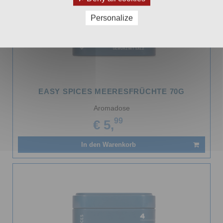
Personalize
EASY SPICES MEERESFRÜCHTE 70G
Aromadose
99
€ 5,
In den Warenkorb