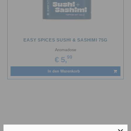
EASY SPICES SUSHI & SASHIMI 75G
Aromadose
99
€ 5,
In den Warenkorb