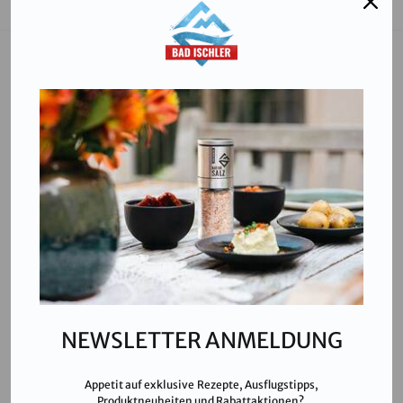
Salinen Austria Aktiengesellschaft
Steinkogelstraße 30
4802
Ebensee am Traunsee
,
AUSTRIA
T:
+43 676 87812208
ecommerce@salinen.com
Kontakt
Downloads
Presse
Partner & Friends
NEWSLETTER ANMELDUNG
Datenschutz
Impressum
Appetit auf exklusive Rezepte, Ausflugstipps,
Karriere
Produktneuheiten und Rabattaktionen?